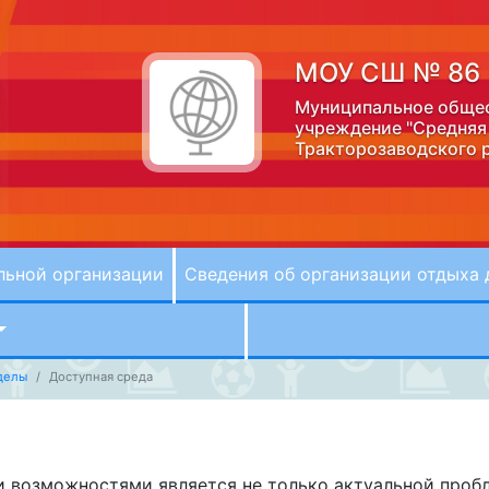
МОУ СШ № 86
Муниципальное обще
учреждение "Средняя
Тракторозаводского 
льной организации
Сведения об организации отдыха 
делы
Доступная среда
 возможностями является не только актуальной пробл